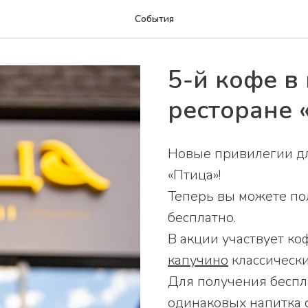
События
5-й кофе в
ресторане 
Новые привилегии дл
«Птица»!
Теперь вы можете по
бесплатно.
В акции участвует ко
капучино
классическ
Для получения беспл
одинаковых напитка 